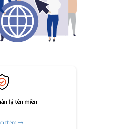
ản lý tên miền
em thêm ⟶