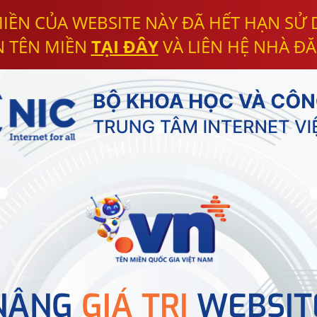
IỀN CỦA WEBSITE NÀY ĐÃ HẾT HẠN SỬ
N TÊN MIỀN
TẠI ĐÂY
VÀ LIÊN HỆ NHÀ ĐĂ
NÂNG
GIÁ TRỊ
WEBSIT