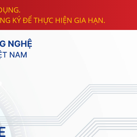
 DỤNG.
NG KÝ ĐỂ THỰC HIỆN GIA HẠN.
E