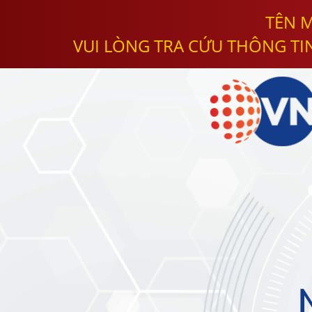
TÊN M
VUI LÒNG TRA CỨU THÔNG TI