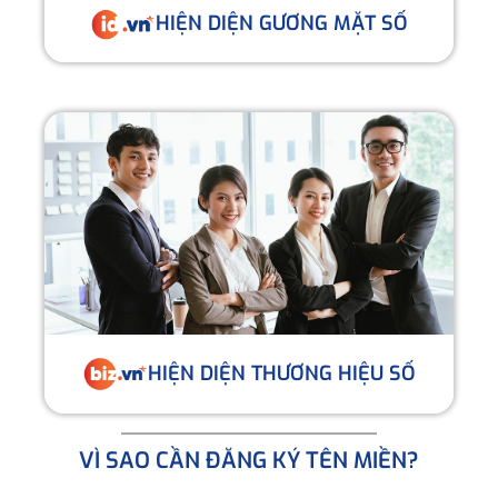
HIỆN DIỆN GƯƠNG MẶT SỐ
HIỆN DIỆN THƯƠNG HIỆU SỐ
VÌ SAO CẦN ĐĂNG KÝ TÊN MIỀN?