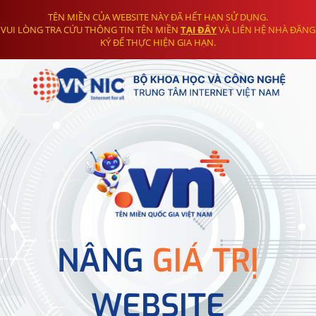
TÊN MIỀN CỦA WEBSITE NÀY ĐÃ HẾT HẠN SỬ DỤNG.
VUI LÒNG TRA CỨU THÔNG TIN TÊN MIỀN
TẠI ĐÂY
VÀ LIÊN HỆ NHÀ ĐĂNG
KÝ ĐỂ THỰC HIỆN GIA HẠN.
NÂNG
GIÁ TRỊ
WEBSITE