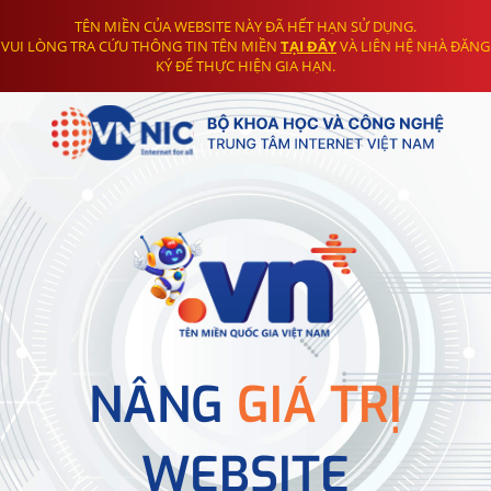
TÊN MIỀN CỦA WEBSITE NÀY ĐÃ HẾT HẠN SỬ DỤNG.
VUI LÒNG TRA CỨU THÔNG TIN TÊN MIỀN
TẠI ĐÂY
VÀ LIÊN HỆ NHÀ ĐĂNG
KÝ ĐỂ THỰC HIỆN GIA HẠN.
NÂNG
GIÁ TRỊ
WEBSITE