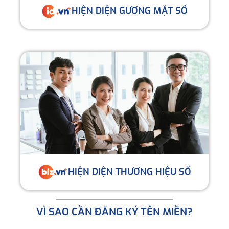
HIỆN DIỆN GƯƠNG MẶT SỐ
HIỆN DIỆN THƯƠNG HIỆU SỐ
VÌ SAO CẦN ĐĂNG KÝ TÊN MIỀN?