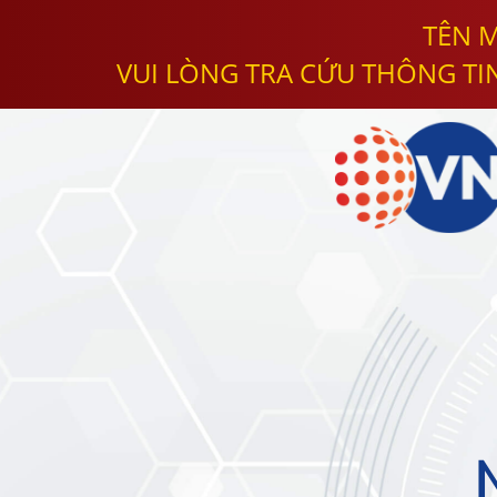
TÊN M
VUI LÒNG TRA CỨU THÔNG TI