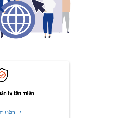
ản lý tên miền
em thêm ⟶