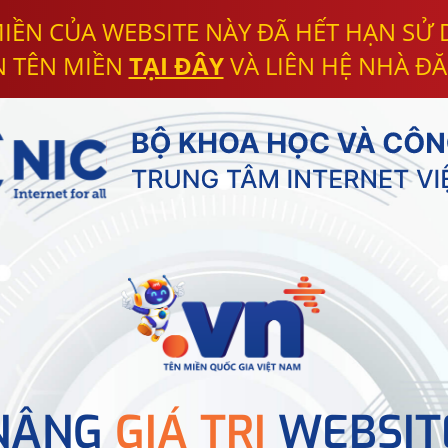
IỀN CỦA WEBSITE NÀY ĐÃ HẾT HẠN SỬ
N TÊN MIỀN
TẠI ĐÂY
VÀ LIÊN HỆ NHÀ ĐĂ
NÂNG
GIÁ TRỊ
WEBSIT