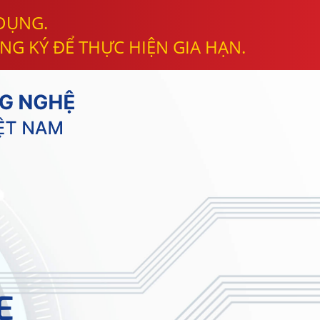
 DỤNG.
NG KÝ ĐỂ THỰC HIỆN GIA HẠN.
E